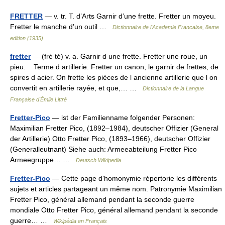
FRETTER
— v. tr. T. d’Arts Garnir d’une frette. Fretter un moyeu.
Fretter le manche d’un outil …
Dictionnaire de l'Academie Francaise, 8eme
edition (1935)
fretter
— (frè té) v. a. Garnir d une frette. Fretter une roue, un
pieu. Terme d artillerie. Fretter un canon, le garnir de frettes, de
spires d acier. On frette les pièces de l ancienne artillerie que l on
convertit en artillerie rayée, et que,… …
Dictionnaire de la Langue
Française d'Émile Littré
Fretter-Pico
— ist der Familienname folgender Personen:
Maximilian Fretter Pico, (1892–1984), deutscher Offizier (General
der Artillerie) Otto Fretter Pico, (1893–1966), deutscher Offizier
(Generalleutnant) Siehe auch: Armeeabteilung Fretter Pico
Armeegruppe… …
Deutsch Wikipedia
Fretter-Pico
— Cette page d’homonymie répertorie les différents
sujets et articles partageant un même nom. Patronymie Maximilian
Fretter Pico, général allemand pendant la seconde guerre
mondiale Otto Fretter Pico, général allemand pendant la seconde
guerre… …
Wikipédia en Français