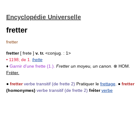
Encyclopédie Universelle
fretter
fretter
fretter
[ frete ]
v. tr.
<conjug. : 1>
• 1198; de 1.
frette
♦
Garnir d'une frette (1.).
Fretter un moyeu, un canon.
⊗ HOM.
Fréter.
●
fretter
verbe transitif
(de frette 2)
Pratiquer le
frettage
. ●
fretter
(homonymes)
verbe transitif
(de frette 2)
fréter
verbe