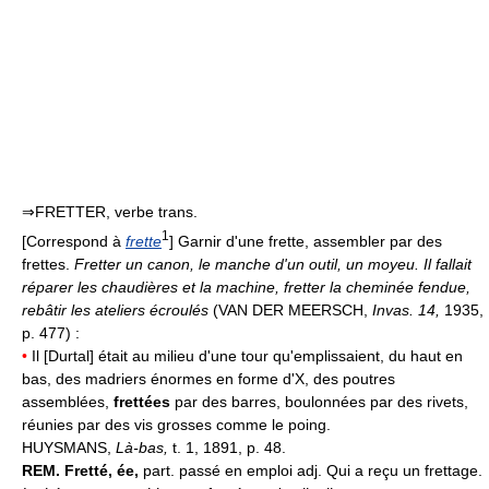
⇒FRETTER, verbe trans.
1
[Correspond à
frette
] Garnir d'une frette, assembler par des
frettes.
Fretter un canon, le manche d'un outil, un moyeu.
Il fallait
réparer les chaudières et la machine, fretter la cheminée fendue,
rebâtir les ateliers écroulés
(VAN DER MEERSCH,
Invas. 14,
1935,
p. 477) :
•
Il [Durtal] était au milieu d'une tour qu'emplissaient, du haut en
bas, des madriers énormes en forme d'X, des poutres
assemblées,
frettées
par des barres, boulonnées par des rivets,
réunies par des vis grosses comme le poing.
HUYSMANS,
Là-bas,
t. 1, 1891, p. 48.
REM.
Fretté, ée,
part. passé en emploi adj. Qui a reçu un frettage.