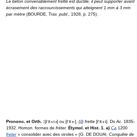
Le béton convenablement fretté est ductile; il peut supporter avant
écrasement des raccourcissements qui atteignent 1 mm à 3 mm
par mètre
(BOURDE,
Trav. publ.,
1928, p. 275).
Prononc. et Orth. :
[
] ou [
-],
(
il
) frette
[
]. Ds
Ac.
1835-
1932. Homon. formes de
fréter.
Étymol. et Hist. 1. a)
Ca
1200
freter
« consolider avec des viroles » (G. DE DOUAI,
Conquête de