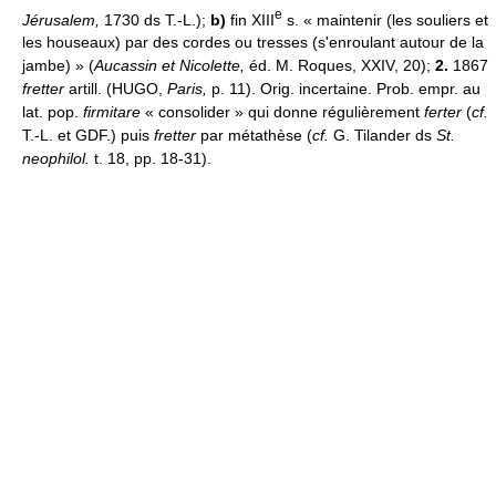
e
Jérusalem,
1730 ds T.-L.);
b)
fin XIII
s. « maintenir (les souliers et
les houseaux) par des cordes ou tresses (s'enroulant autour de la
jambe) » (
Aucassin et Nicolette,
éd. M. Roques, XXIV, 20);
2.
1867
fretter
artill. (HUGO,
Paris,
p. 11). Orig. incertaine. Prob. empr. au
lat. pop.
firmitare
« consolider » qui donne régulièrement
ferter
(
cf.
T.-L. et GDF.) puis
fretter
par métathèse (
cf.
G. Tilander ds
St.
neophilol.
t. 18, pp. 18-31).