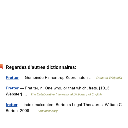
Regardez d'autres dictionnaires:
Fretter
— Gemeinde Finnentrop Koordinaten …
Deutsch Wikipedia
Fretter
— Fret ter, n. One who, or that which, frets. [1913
Webster] …
The Collaborative International Dictionary of English
fretter
— index malcontent Burton s Legal Thesaurus. William C.
Burton. 2006 …
Law dictionary