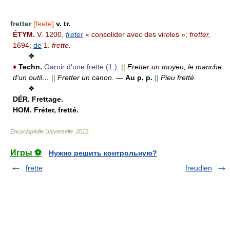
fretter
[fʀete]
v. tr.
ÉTYM.
V. 1200,
freter
« consolider avec des viroles »;
fretter,
1694;
de
1.
frette.
❖
♦
Techn.
Garnir d'une frette (1.).
||
Fretter un moyeu, le manche
d'un outil…
||
Fretter un canon.
—
Au p. p.
||
Pieu fretté.
❖
DÉR.
Frettage.
HOM.
Fréter, fretté.
Encyclopédie Universelle
.
2012
.
Игры ⚽
Нужно решить контрольную?
frette
freudien