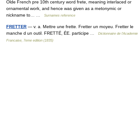
Olde French pre 10th century word frete, meaning interlaced or
ornamental work, and hence was given as a metonymic or
nickname to… …
Surnames reference
FRETTER
— v. a. Mettre une frette. Fretter un moyeu. Fretter le
manche d un outil. FRETTÉ, ÉE. participe …
Dictionnaire de l'Academie
Francaise, 7eme edition (1835)