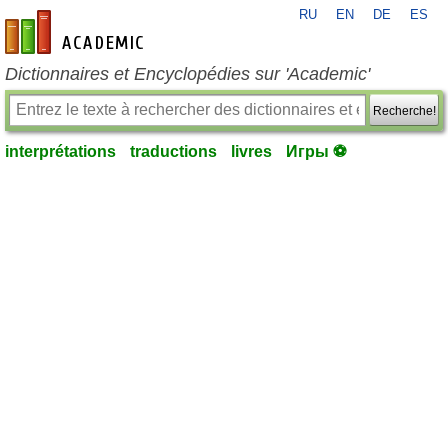
RU
EN
DE
ES
fr-academic.com
Dictionnaires et Encyclopédies sur 'Academic'
Recherche!
interprétations
traductions
livres
Игры ⚽